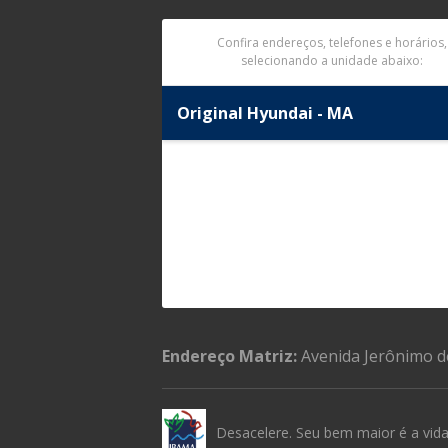
Confira endereços, telefones e horários,
selecionando a unidade abaixo:
Original Hyundai - MA
Endereço Matriz:
Avenida Jerônimo d
Desacelere. Seu bem maior é a vida