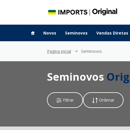
Novos
Seminovos
Vendas Diretas
Pagina inicial
Seminovos
Seminovos
Orig
Filtrar
Ordenar